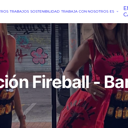
E
TROS
TRABAJOS
SOSTENIBILIDAD
TRABAJA CON NOSOTROS
ES
C
ión Fireball - B