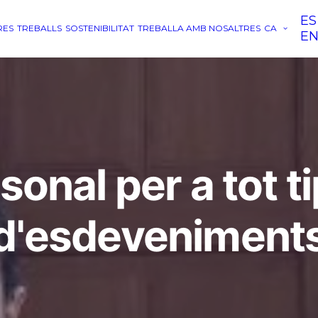
ES
RES
TREBALLS
SOSTENIBILITAT
TREBALLA AMB NOSALTRES
CA
E
sonal per a tot t
d'esdeveniment